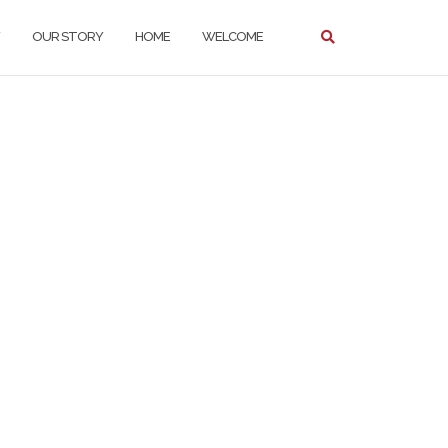
OUR STORY
HOME
WELCOME