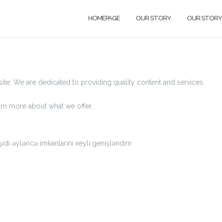
HOMEPAGE
OUR STORY
OUR STORY
e. We are dedicated to providing quality content and services.
earn more about what we offer.
idi əyləncə imkanlarını xeyli genişləndirir.