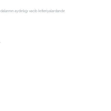
dalarının aydınlığı vacib kriteriyalardandır.
%