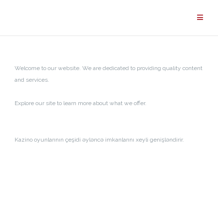
Skip
to
content
Welcome to our website. We are dedicated to providing quality content
and services.
Explore our site to learn more about what we offer.
Kazino oyunlarının çeşidi əyləncə imkanlarını xeyli genişləndirir.