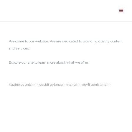
Skip
to
content
Welcome to our website. We are dedicated to providing quality content
and services.
Explore our site to learn more about what we offer.
Kazino oyunlarının çeşidi əyləncə imkanlarını xeyli genişləndirir.