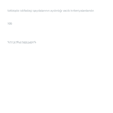
tətbiqdə istifadəçi qaydalarının aydınlığı vacib kriteriyalardandır.
199.
%7231784174953490%
wildsino app
wildsino
amon casino
zazino kz