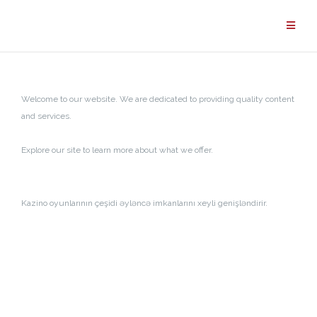
Skip
to
content
Welcome to our website. We are dedicated to providing quality content
and services.
Explore our site to learn more about what we offer.
Kazino oyunlarının çeşidi əyləncə imkanlarını xeyli genişləndirir.