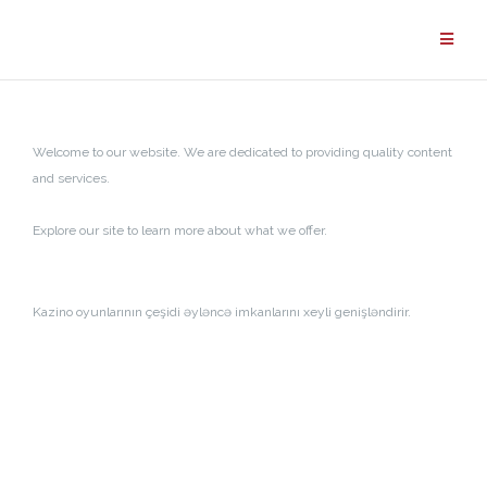
Skip
to
content
Welcome to our website. We are dedicated to providing quality content
and services.
Explore our site to learn more about what we offer.
Kazino oyunlarının çeşidi əyləncə imkanlarını xeyli genişləndirir.