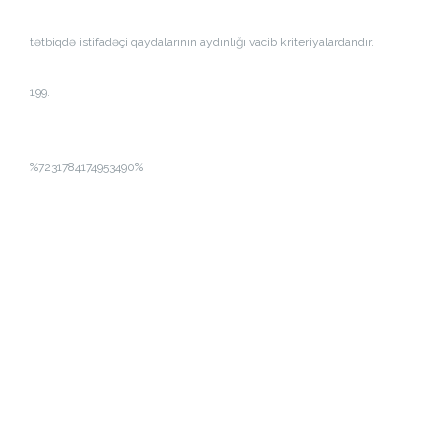
tətbiqdə istifadəçi qaydalarının aydınlığı vacib kriteriyalardandır.
199.
%7231784174953490%
wildsino app
wildsino
amon casino
zazino kz