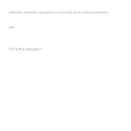
tətbiqdə istifadəçi qaydalarının aydınlığı vacib kriteriyalardandır.
199.
%7231784174953490%
wildsino app
wildsino
amon casino
zazino kz