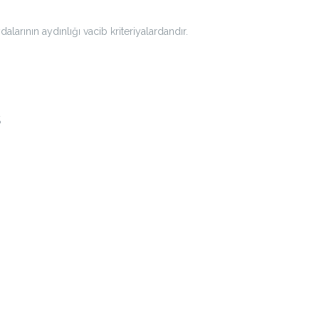
dalarının aydınlığı vacib kriteriyalardandır.
%