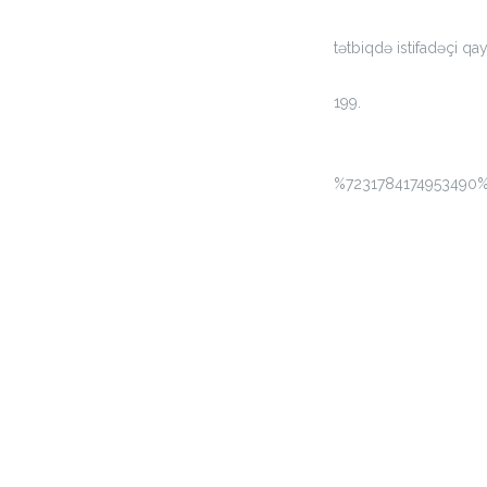
tətbiqdə istifadəçi qay
199.
%7231784174953490
wildsino app
wildsino
amon casino
zazino kz