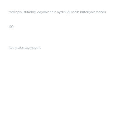
tətbiqdə istifadəçi qaydalarının aydınlığı vacib kriteriyalardandır.
199.
%7231784174953490%
wildsino app
wildsino
amon casino
zazino kz