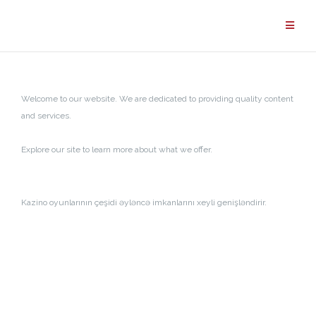
Skip
to
content
Welcome to our website. We are dedicated to providing quality content
and services.
Explore our site to learn more about what we offer.
Kazino oyunlarının çeşidi əyləncə imkanlarını xeyli genişləndirir.