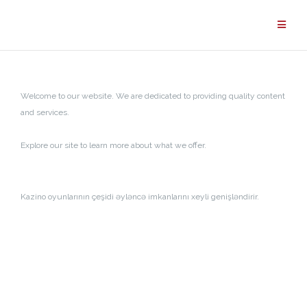
Skip
to
content
Welcome to our website. We are dedicated to providing quality content
and services.
Explore our site to learn more about what we offer.
Kazino oyunlarının çeşidi əyləncə imkanlarını xeyli genişləndirir.