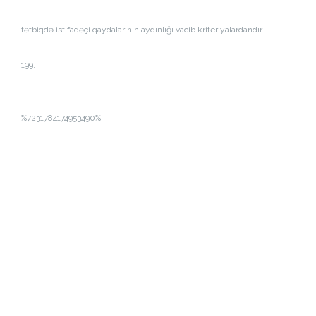
tətbiqdə istifadəçi qaydalarının aydınlığı vacib kriteriyalardandır.
199.
%7231784174953490%
wildsino app
wildsino
amon casino
zazino kz