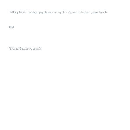
tətbiqdə istifadəçi qaydalarının aydınlığı vacib kriteriyalardandır.
199.
%7231784174953490%
wildsino app
wildsino
amon casino
zazino kz