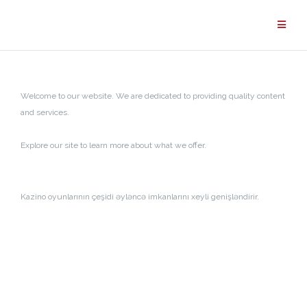
Skip
to
content
Welcome to our website. We are dedicated to providing quality content
and services.
Explore our site to learn more about what we offer.
Kazino oyunlarının çeşidi əyləncə imkanlarını xeyli genişləndirir.