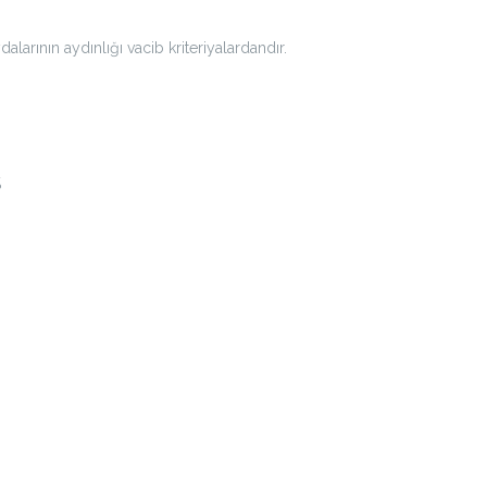
dalarının aydınlığı vacib kriteriyalardandır.
%