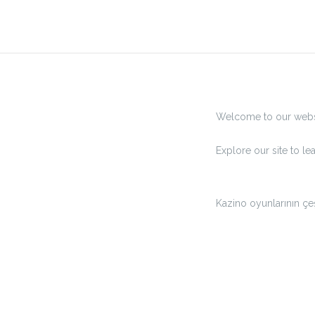
Skip
to
content
Welcome to our websit
Explore our site to l
Kazino oyunlarının çeş