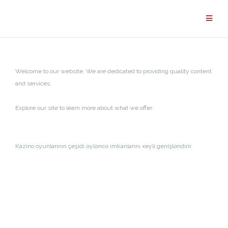
Skip
to
content
Welcome to our website. We are dedicated to providing quality content
and services.
Explore our site to learn more about what we offer.
Kazino oyunlarının çeşidi əyləncə imkanlarını xeyli genişləndirir.