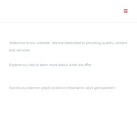
Skip
to
content
Welcome to our website. We are dedicated to providing quality content
and services.
Explore our site to learn more about what we offer.
Kazino oyunlarının çeşidi əyləncə imkanlarını xeyli genişləndirir.