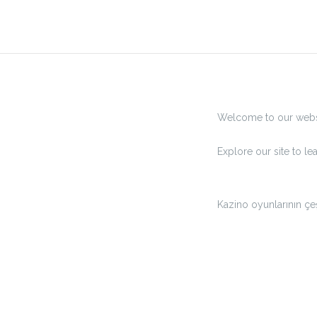
Skip
to
content
Welcome to our websit
Explore our site to l
Kazino oyunlarının çeş