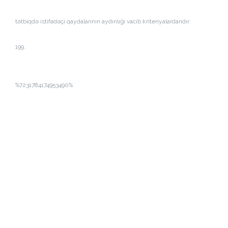
tətbiqdə istifadəçi qaydalarının aydınlığı vacib kriteriyalardandır.
199.
%7231784174953490%
wildsino app
wildsino
amon casino
zazino kz