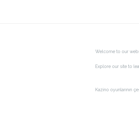
Skip
to
content
Welcome to our websit
Explore our site to l
Kazino oyunlarının çeş