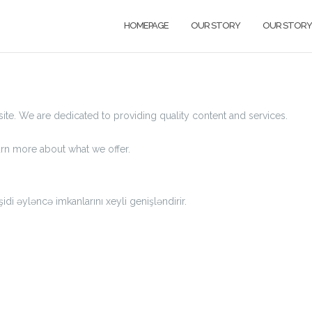
HOMEPAGE
OUR STORY
OUR STORY
e. We are dedicated to providing quality content and services.
earn more about what we offer.
idi əyləncə imkanlarını xeyli genişləndirir.