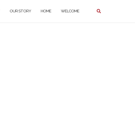
OUR STORY
HOME
WELCOME