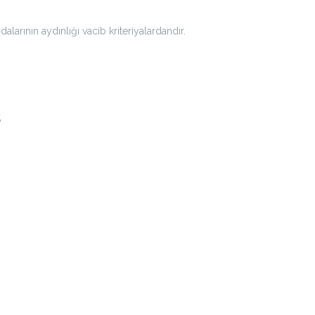
dalarının aydınlığı vacib kriteriyalardandır.
%