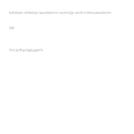
tətbiqdə istifadəçi qaydalarının aydınlığı vacib kriteriyalardandır.
199.
%7231784174953490%
wildsino app
wildsino
amon casino
zazino kz