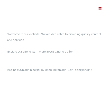
Skip
to
content
Welcome to our website. We are dedicated to providing quality content
and services.
Explore our site to learn more about what we offer.
Kazino oyunlarının çeşidi əyləncə imkanlarını xeyli genişləndirir.