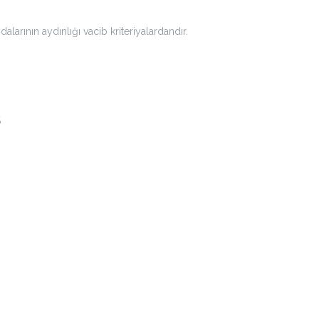
dalarının aydınlığı vacib kriteriyalardandır.
%