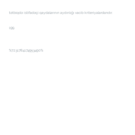
tətbiqdə istifadəçi qaydalarının aydınlığı vacib kriteriyalardandır.
199.
%7231784174953490%
wildsino app
wildsino
amon casino
zazino kz