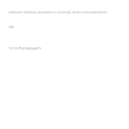
tətbiqdə istifadəçi qaydalarının aydınlığı vacib kriteriyalardandır.
199.
%7231784174953490%
wildsino app
wildsino
amon casino
zazino kz