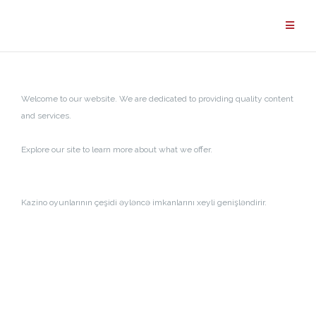
Skip
to
content
Welcome to our website. We are dedicated to providing quality content
and services.
Explore our site to learn more about what we offer.
Kazino oyunlarının çeşidi əyləncə imkanlarını xeyli genişləndirir.