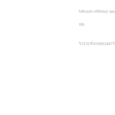
tətbiqdə istifadəçi qay
199.
%7231784174953490
wildsino app
wildsino
amon casino
zazino kz