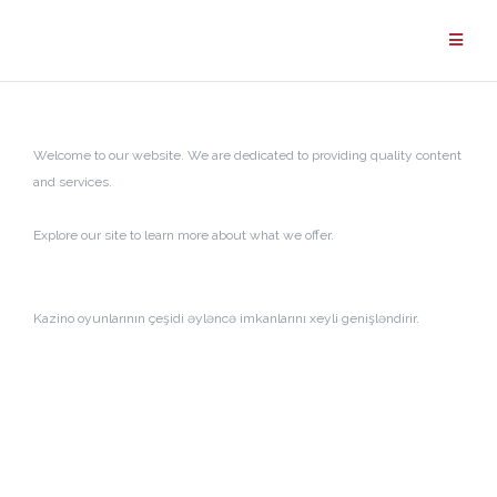
Skip
to
content
Welcome to our website. We are dedicated to providing quality content
and services.
Explore our site to learn more about what we offer.
Kazino oyunlarının çeşidi əyləncə imkanlarını xeyli genişləndirir.