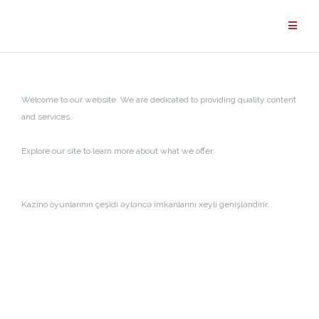
Skip
to
content
Welcome to our website. We are dedicated to providing quality content
and services.
Explore our site to learn more about what we offer.
Kazino oyunlarının çeşidi əyləncə imkanlarını xeyli genişləndirir.