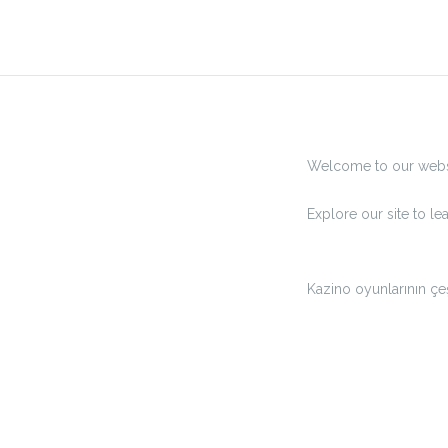
Skip
to
content
Welcome to our websit
Explore our site to l
Kazino oyunlarının çeş