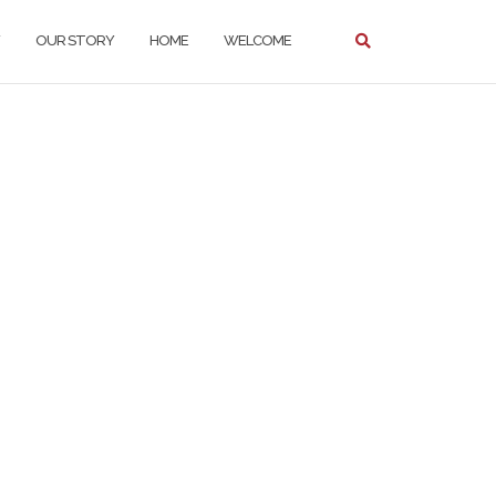
OUR STORY
HOME
WELCOME