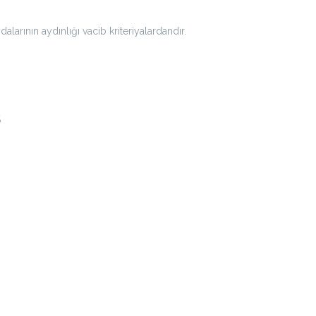
dalarının aydınlığı vacib kriteriyalardandır.
%