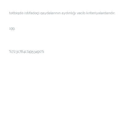
tətbiqdə istifadəçi qaydalarının aydınlığı vacib kriteriyalardandır.
199.
%7231784174953490%
wildsino app
wildsino
amon casino
zazino kz