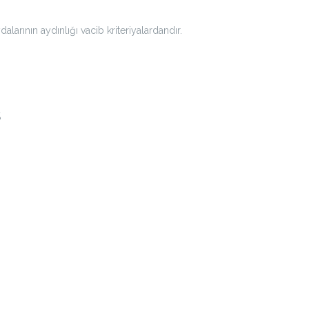
dalarının aydınlığı vacib kriteriyalardandır.
%