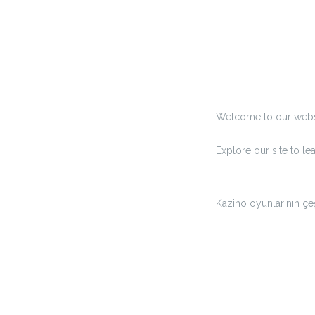
Skip
to
content
Welcome to our websit
Explore our site to l
Kazino oyunlarının çeş