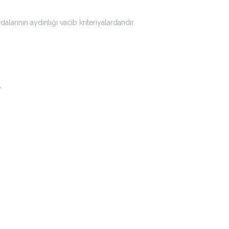
dalarının aydınlığı vacib kriteriyalardandır.
%