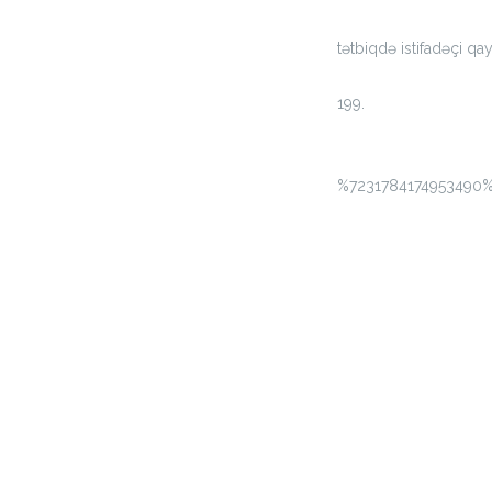
tətbiqdə istifadəçi qay
199.
%7231784174953490
wildsino app
wildsino
amon casino
zazino kz