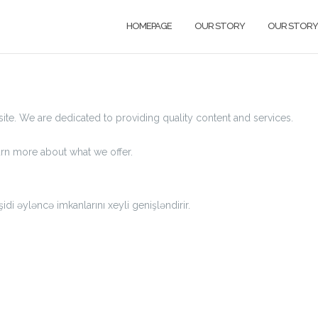
HOMEPAGE
OUR STORY
OUR STORY
e. We are dedicated to providing quality content and services.
earn more about what we offer.
idi əyləncə imkanlarını xeyli genişləndirir.