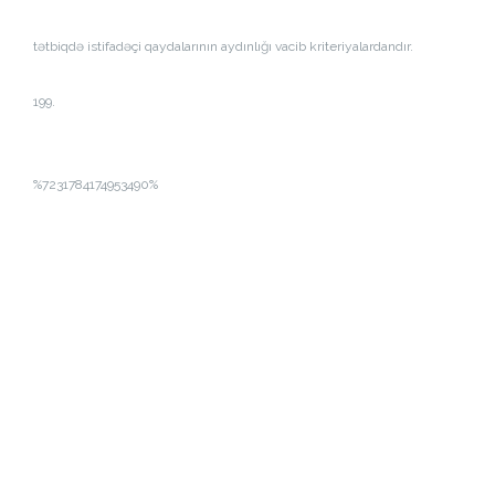
tətbiqdə istifadəçi qaydalarının aydınlığı vacib kriteriyalardandır.
199.
%7231784174953490%
wildsino app
wildsino
amon casino
zazino kz