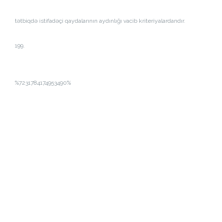
tətbiqdə istifadəçi qaydalarının aydınlığı vacib kriteriyalardandır.
199.
%7231784174953490%
wildsino app
wildsino
amon casino
zazino kz