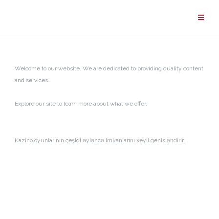
Skip
to
content
Welcome to our website. We are dedicated to providing quality content
and services.
Explore our site to learn more about what we offer.
Kazino oyunlarının çeşidi əyləncə imkanlarını xeyli genişləndirir.