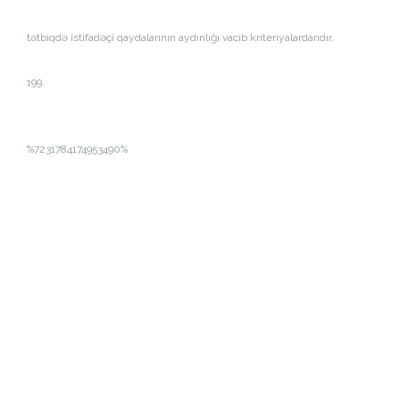
tətbiqdə istifadəçi qaydalarının aydınlığı vacib kriteriyalardandır.
199.
%7231784174953490%
wildsino app
wildsino
amon casino
zazino kz