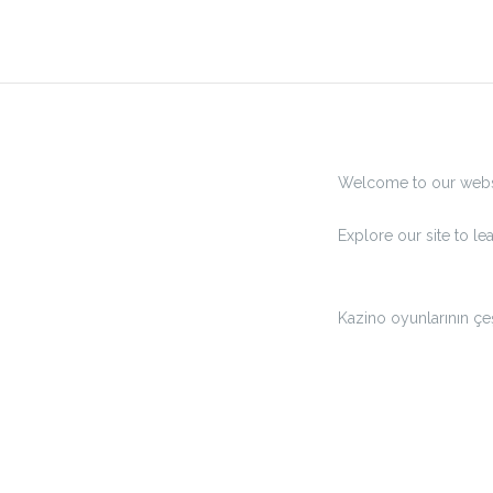
Skip
to
content
Welcome to our websit
Explore our site to l
Kazino oyunlarının çeş