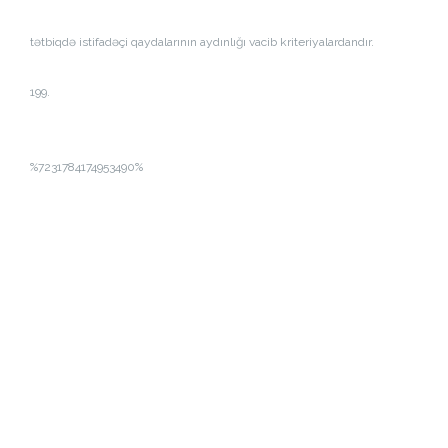
tətbiqdə istifadəçi qaydalarının aydınlığı vacib kriteriyalardandır.
199.
%7231784174953490%
wildsino app
wildsino
amon casino
zazino kz