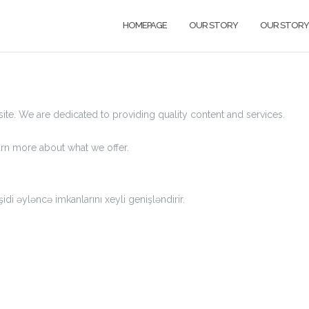
HOMEPAGE
OUR STORY
OUR STORY
e. We are dedicated to providing quality content and services.
earn more about what we offer.
idi əyləncə imkanlarını xeyli genişləndirir.