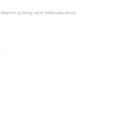
dalarının aydınlığı vacib kriteriyalardandır.
%