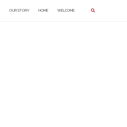
OUR STORY
HOME
WELCOME