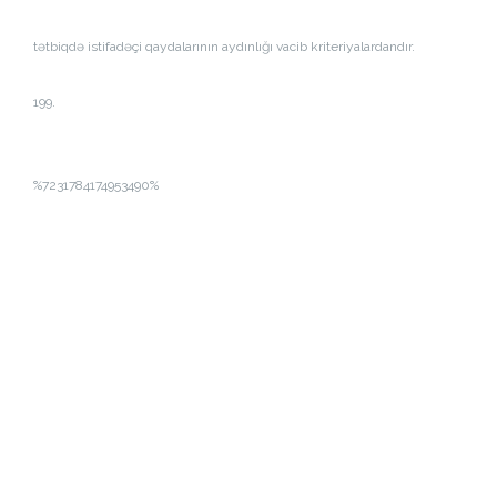
tətbiqdə istifadəçi qaydalarının aydınlığı vacib kriteriyalardandır.
199.
%7231784174953490%
wildsino app
wildsino
amon casino
zazino kz