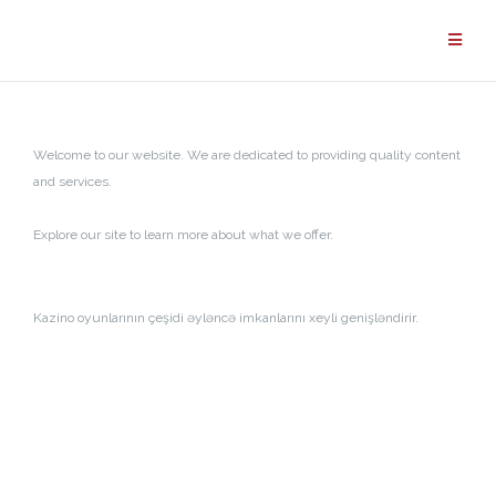
Skip
to
content
Welcome to our website. We are dedicated to providing quality content
and services.
Explore our site to learn more about what we offer.
Kazino oyunlarının çeşidi əyləncə imkanlarını xeyli genişləndirir.