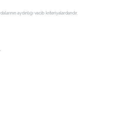
dalarının aydınlığı vacib kriteriyalardandır.
%