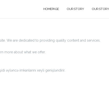
HOMEPAGE
OUR STORY
OUR STORY
e. We are dedicated to providing quality content and services.
earn more about what we offer.
idi əyləncə imkanlarını xeyli genişləndirir.