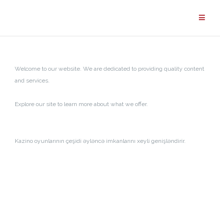
Skip
to
content
Welcome to our website. We are dedicated to providing quality content
and services.
Explore our site to learn more about what we offer.
Kazino oyunlarının çeşidi əyləncə imkanlarını xeyli genişləndirir.