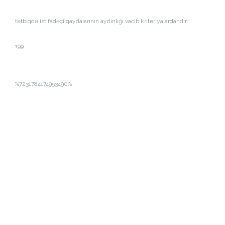
tətbiqdə istifadəçi qaydalarının aydınlığı vacib kriteriyalardandır.
199.
%7231784174953490%
wildsino app
wildsino
amon casino
zazino kz