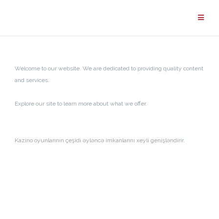
Skip
to
content
Welcome to our website. We are dedicated to providing quality content
and services.
Explore our site to learn more about what we offer.
Kazino oyunlarının çeşidi əyləncə imkanlarını xeyli genişləndirir.