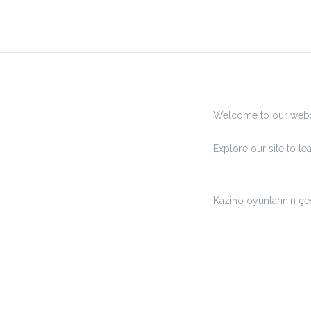
Skip
to
content
Welcome to our websit
Explore our site to l
Kazino oyunlarının çeş