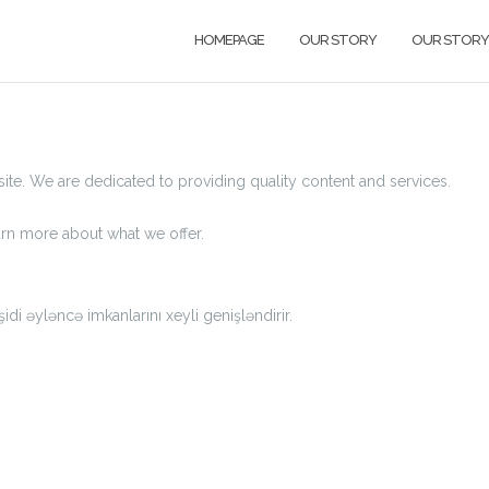
HOMEPAGE
OUR STORY
OUR STORY
e. We are dedicated to providing quality content and services.
earn more about what we offer.
idi əyləncə imkanlarını xeyli genişləndirir.