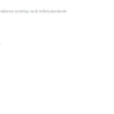
dalarının aydınlığı vacib kriteriyalardandır.
%