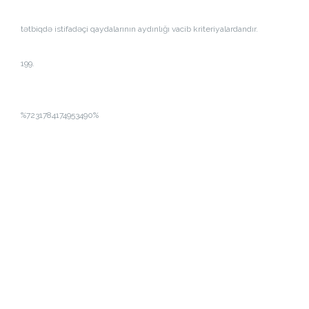
tətbiqdə istifadəçi qaydalarının aydınlığı vacib kriteriyalardandır.
199.
%7231784174953490%
wildsino app
wildsino
amon casino
zazino kz