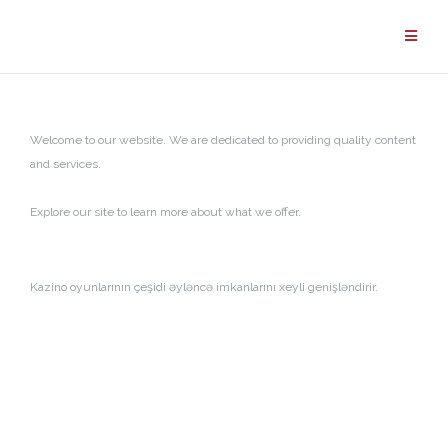
Skip
to
content
Welcome to our website. We are dedicated to providing quality content
and services.
Explore our site to learn more about what we offer.
Kazino oyunlarının çeşidi əyləncə imkanlarını xeyli genişləndirir.