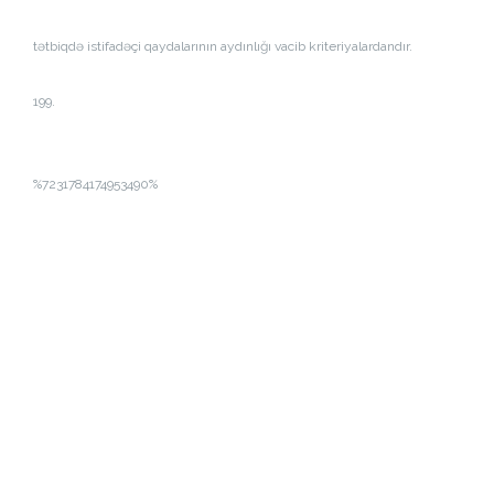
tətbiqdə istifadəçi qaydalarının aydınlığı vacib kriteriyalardandır.
199.
%7231784174953490%
wildsino app
wildsino
amon casino
zazino kz