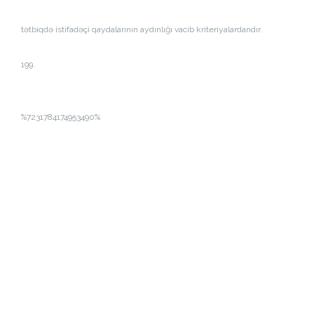
tətbiqdə istifadəçi qaydalarının aydınlığı vacib kriteriyalardandır.
199.
%7231784174953490%
wildsino app
wildsino
amon casino
zazino kz