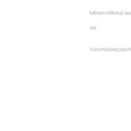
tətbiqdə istifadəçi qay
199.
%7231784174953490
wildsino app
wildsino
amon casino
zazino kz