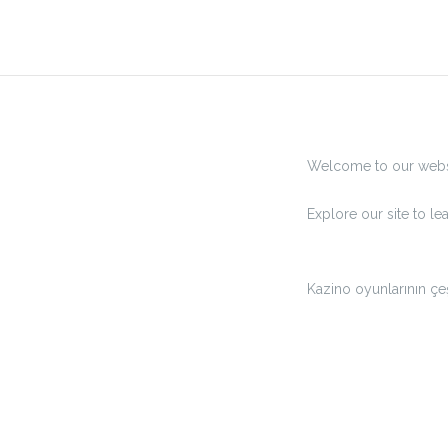
Skip
to
content
Welcome to our websit
Explore our site to l
Kazino oyunlarının çeş