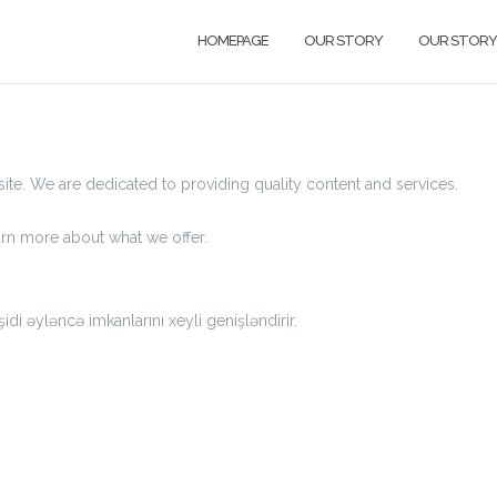
HOMEPAGE
OUR STORY
OUR STORY
e. We are dedicated to providing quality content and services.
earn more about what we offer.
idi əyləncə imkanlarını xeyli genişləndirir.