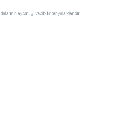
dalarının aydınlığı vacib kriteriyalardandır.
%