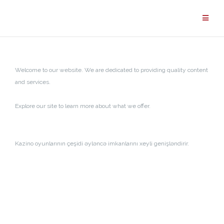
Skip
to
content
Welcome to our website. We are dedicated to providing quality content
and services.
Explore our site to learn more about what we offer.
Kazino oyunlarının çeşidi əyləncə imkanlarını xeyli genişləndirir.